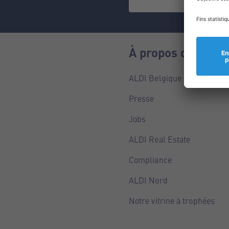
À propos de nous
ALDI Belgique
Presse
Jobs
ALDI Real Estate
Compliance
ALDI Nord
Notre vitrine à trophées