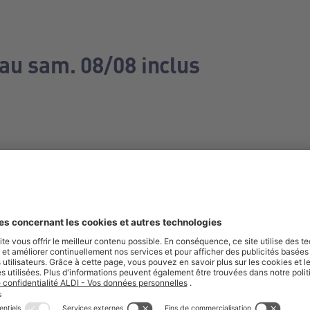
 au sam. 08/08 inclus
e manquez aucune de nos offres.
S