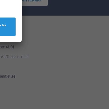
ce
ALDI
ter ALDI
 ALDI par e-mail
sentielles