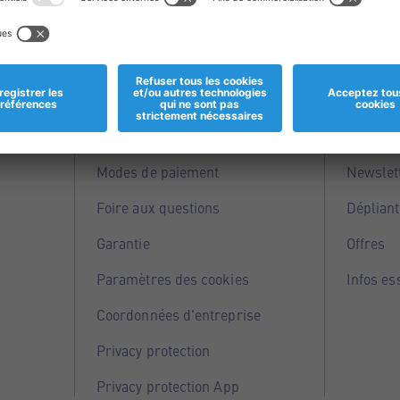
Informations
Servi
Magasins
Points 
Modes de paiement
Newslet
Foire aux questions
Dépliant
Garantie
Offres
Paramètres des cookies
Infos es
Coordonnées d'entreprise
Privacy protection
Privacy protection App