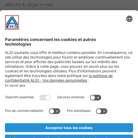
Dépliant ALDI par e-mail
Offres
Infos essentielles
Suivez ALDI Belgique
Textes marqués d'un astérisque et mentions légales
* Nous vendons ces articles temporairement et jusqu'à
épuisement des stocks. Nous comptons sur votre compréhension
au cas où, malgré le planning bien étudié, nous serions
prématurément en rupture de stock. Prix Recupel et TVA incl.
** Sur ce site, l’utilisation de la forme masculine a été adoptée