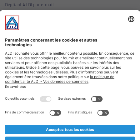
Dépliant ALDI par e-mail
Offres
Infos essentielles
Suivez ALDI Belgique
Textes marqués d'un astérisque et mentions légales
* Nous vendons ces articles temporairement et jusqu'à
épuisement des stocks. Nous comptons sur votre compréhension
au cas où, malgré le planning bien étudié, nous serions
prématurément en rupture de stock. Prix Recupel et TVA incl.
** Sur ce site, l’utilisation de la forme masculine a été adoptée