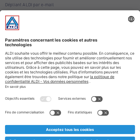
Dépliant ALDI par e-mail
Offres
Infos essentielles
Suivez ALDI Belgique
Textes marqués d'un astérisque et mentions légales
* Nous vendons ces articles temporairement et jusqu'à
épuisement des stocks. Nous comptons sur votre compréhension
au cas où, malgré le planning bien étudié, nous serions
prématurément en rupture de stock. Prix Recupel et TVA incl.
** Sur ce site, l’utilisation de la forme masculine a été adoptée