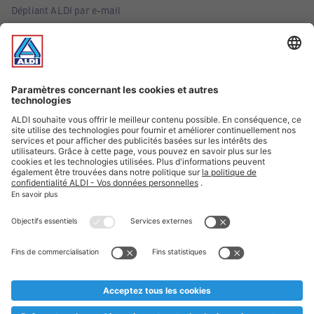
Dépliant ALDI par e-mail
Offres
Infos essentielles
Suivez ALDI Belgique
Textes marqués d'un astérisque et mentions légales
* Nous vendons ces articles temporairement et jusqu'à
épuisement des stocks. Nous comptons sur votre compréhension
au cas où, malgré le planning bien étudié, nous serions
prématurément en rupture de stock. Prix Recupel et TVA incl.
** Sur ce site, l’utilisation de la forme masculine a été adoptée