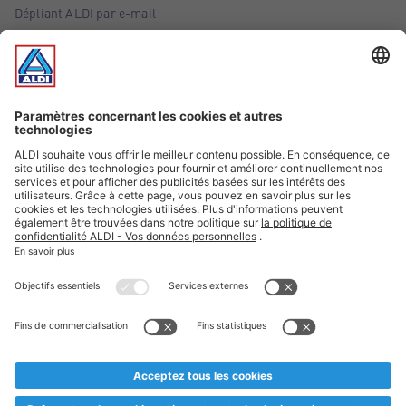
Dépliant ALDI par e-mail
Offres
Infos essentielles
Suivez ALDI Belgique
Textes marqués d'un astérisque et mentions légales
* Nous vendons ces articles temporairement et jusqu'à
épuisement des stocks. Nous comptons sur votre compréhension
au cas où, malgré le planning bien étudié, nous serions
prématurément en rupture de stock. Prix Recupel et TVA incl.
** Sur ce site, l’utilisation de la forme masculine a été adoptée