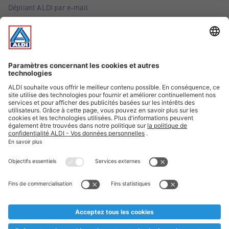
Dépliant ALDI par e-mail
Offres
Infos essentielles
Suivez ALDI Belgique
Textes marqués d'un astérisque et mentions légales
* Nous vendons ces articles temporairement et jusqu'à
épuisement des stocks. Nous comptons sur votre compréhension
au cas où, malgré le planning bien étudié, nous serions
prématurément en rupture de stock. Prix Recupel et TVA incl.
** Sur ce site, l’utilisation de la forme masculine a été adoptée