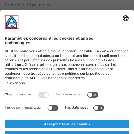
Dépliant ALDI par e-mail
Offres
Infos essentielles
Suivez ALDI Belgique
Textes marqués d'un astérisque et mentions légales
* Nous vendons ces articles temporairement et jusqu'à
épuisement des stocks. Nous comptons sur votre compréhension
au cas où, malgré le planning bien étudié, nous serions
prématurément en rupture de stock. Prix Recupel et TVA incl.
** Sur ce site, l’utilisation de la forme masculine a été adoptée