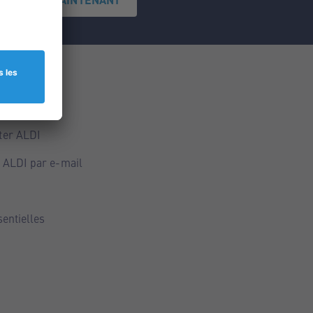
ce
ALDI
ter ALDI
 ALDI par e-mail
sentielles