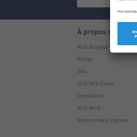
À propos de nous
ALDI Belgique
Presse
Jobs
ALDI Real Estate
Compliance
ALDI Nord
Notre vitrine à trophées