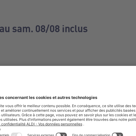
 au sam. 08/08 inclus
e manquez aucune de nos offres.
S