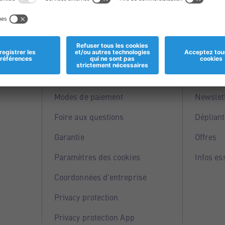
Informations
Servi
Magasins
Points 
Modes de paiement
Newslet
Foire aux questions
Dépliant
Garantie
Offres
Paramètres des cookies
Infos es
Coordonnées d'entreprise
Privacy protection
Privacy protection App