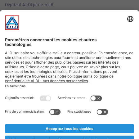
Dépliant ALDI par e-mail
Offres
Infos essentielles
Suivez ALDI Belgique
Textes marqués d'un astérisque et mentions légales
* Nous vendons ces articles temporairement et jusqu'à
épuisement des stocks. Nous comptons sur votre compréhension
au cas où, malgré le planning bien étudié, nous serions
prématurément en rupture de stock. Prix Recupel et TVA incl.
** Sur ce site, l’utilisation de la forme masculine a été adoptée