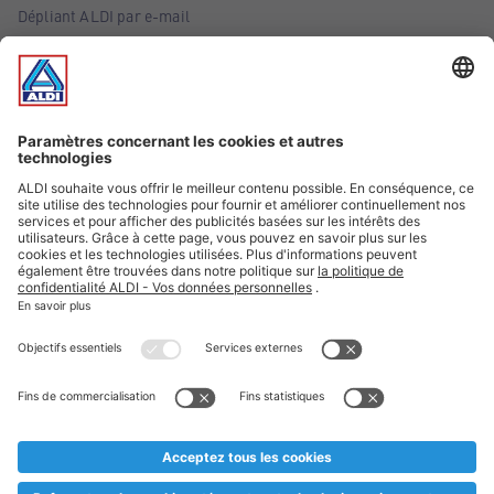
Dépliant ALDI par e-mail
Offres
Infos essentielles
Suivez ALDI Belgique
Textes marqués d'un astérisque et mentions légales
* Nous vendons ces articles temporairement et jusqu'à
épuisement des stocks. Nous comptons sur votre compréhension
au cas où, malgré le planning bien étudié, nous serions
prématurément en rupture de stock. Prix Recupel et TVA incl.
** Sur ce site, l’utilisation de la forme masculine a été adoptée