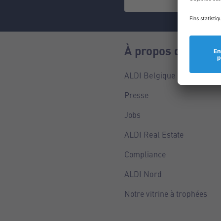
À propos de nous
ALDI Belgique
Presse
Jobs
ALDI Real Estate
Compliance
ALDI Nord
Notre vitrine à trophées