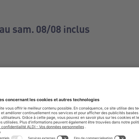
 au sam. 08/08 inclus
e manquez aucune de nos offres.
S