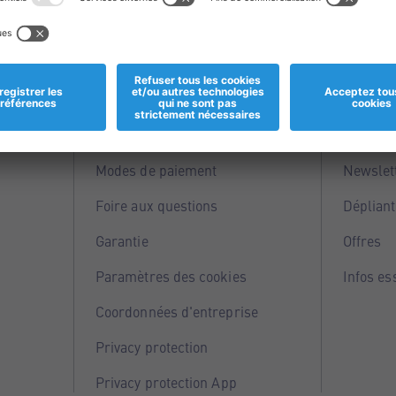
Informations
Servi
Magasins
Points 
Modes de paiement
Newslet
Foire aux questions
Dépliant
Garantie
Offres
Paramètres des cookies
Infos es
Coordonnées d'entreprise
Privacy protection
Privacy protection App