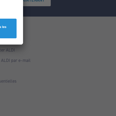
ce
ALDI
ter ALDI
 ALDI par e-mail
sentielles