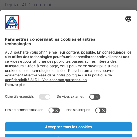
Dépliant ALDI par e-mail
Offres
Infos essentielles
Suivez ALDI Belgique
Textes marqués d'un astérisque et mentions légales
* Nous vendons ces articles temporairement et jusqu'à
épuisement des stocks. Nous comptons sur votre compréhension
au cas où, malgré le planning bien étudié, nous serions
prématurément en rupture de stock. Prix Recupel et TVA incl.
** Sur ce site, l’utilisation de la forme masculine a été adoptée