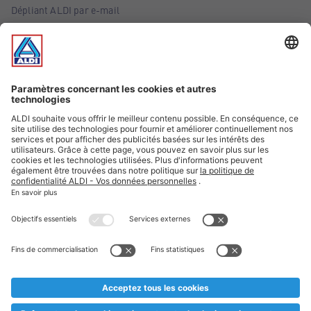
Dépliant ALDI par e-mail
Offres
Infos essentielles
Suivez ALDI Belgique
Textes marqués d'un astérisque et mentions légales
* Nous vendons ces articles temporairement et jusqu'à
épuisement des stocks. Nous comptons sur votre compréhension
au cas où, malgré le planning bien étudié, nous serions
prématurément en rupture de stock. Prix Recupel et TVA incl.
** Sur ce site, l’utilisation de la forme masculine a été adoptée