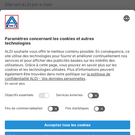
Dépliant ALDI par e-mail
Offres
Infos essentielles
Suivez ALDI Belgique
Textes marqués d'un astérisque et mentions légales
* Nous vendons ces articles temporairement et jusqu'à
épuisement des stocks. Nous comptons sur votre compréhension
au cas où, malgré le planning bien étudié, nous serions
prématurément en rupture de stock. Prix Recupel et TVA incl.
** Sur ce site, l’utilisation de la forme masculine a été adoptée