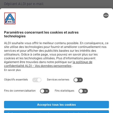
Dépliant ALDI par e-mail
Offres
Infos essentielles
Suivez ALDI Belgique
Textes marqués d'un astérisque et mentions légales
* Nous vendons ces articles temporairement et jusqu'à
épuisement des stocks. Nous comptons sur votre compréhension
au cas où, malgré le planning bien étudié, nous serions
prématurément en rupture de stock. Prix Recupel et TVA incl.
** Sur ce site, l’utilisation de la forme masculine a été adoptée