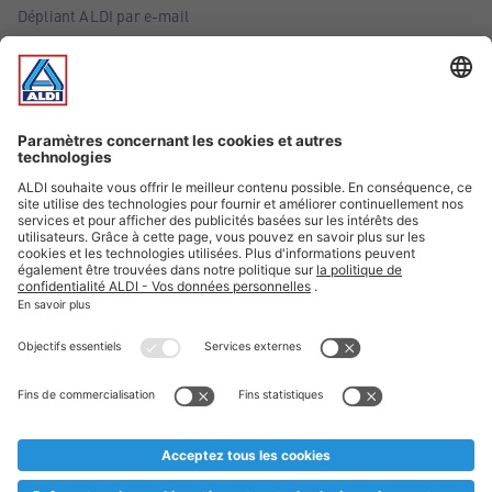
Dépliant ALDI par e-mail
Offres
Infos essentielles
Suivez ALDI Belgique
Textes marqués d'un astérisque et mentions légales
* Nous vendons ces articles temporairement et jusqu'à
épuisement des stocks. Nous comptons sur votre compréhension
au cas où, malgré le planning bien étudié, nous serions
prématurément en rupture de stock. Prix Recupel et TVA incl.
** Sur ce site, l’utilisation de la forme masculine a été adoptée