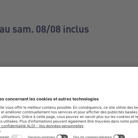
 au sam. 08/08 inclus
e manquez aucune de nos offres.
S