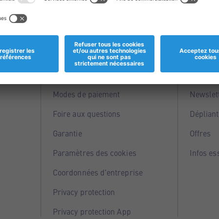
Informations
Servi
Magasins
Points 
Modes de paiement
Newslet
Foire aux questions
Dépliant
Garantie
Offres
Paramètres des cookies
Infos es
Coordonnées d'entreprise
Privacy protection
Privacy protection App