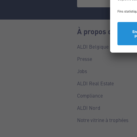
À propos de nous
ALDI Belgique
Presse
Jobs
ALDI Real Estate
Compliance
ALDI Nord
Notre vitrine à trophées