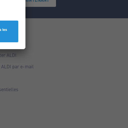
ce
ALDI
ter ALDI
 ALDI par e-mail
sentielles