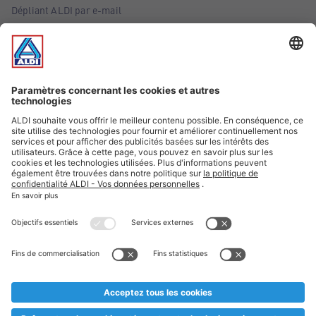
Dépliant ALDI par e-mail
Offres
Infos essentielles
Suivez ALDI Belgique
Textes marqués d'un astérisque et mentions légales
* Nous vendons ces articles temporairement et jusqu'à
épuisement des stocks. Nous comptons sur votre compréhension
au cas où, malgré le planning bien étudié, nous serions
prématurément en rupture de stock. Prix Recupel et TVA incl.
** Sur ce site, l’utilisation de la forme masculine a été adoptée