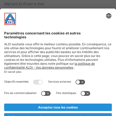
Dépliant ALDI par e-mail
Offres
Infos essentielles
Suivez ALDI Belgique
Textes marqués d'un astérisque et mentions légales
* Nous vendons ces articles temporairement et jusqu'à
épuisement des stocks. Nous comptons sur votre compréhension
au cas où, malgré le planning bien étudié, nous serions
prématurément en rupture de stock. Prix Recupel et TVA incl.
** Sur ce site, l’utilisation de la forme masculine a été adoptée