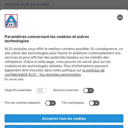
Dépliant ALDI par e-mail
Offres
Infos essentielles
Suivez ALDI Belgique
Textes marqués d'un astérisque et mentions légales
* Nous vendons ces articles temporairement et jusqu'à
épuisement des stocks. Nous comptons sur votre compréhension
au cas où, malgré le planning bien étudié, nous serions
prématurément en rupture de stock. Prix Recupel et TVA incl.
** Sur ce site, l’utilisation de la forme masculine a été adoptée