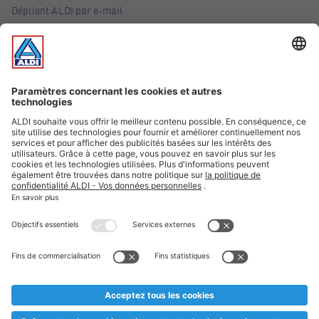
Dépliant ALDI par e-mail
Offres
Infos essentielles
Suivez ALDI Belgique
Textes marqués d'un astérisque et mentions légales
* Nous vendons ces articles temporairement et jusqu'à
épuisement des stocks. Nous comptons sur votre compréhension
au cas où, malgré le planning bien étudié, nous serions
prématurément en rupture de stock. Prix Recupel et TVA incl.
** Sur ce site, l’utilisation de la forme masculine a été adoptée