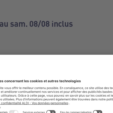
 au sam. 08/08 inclus
e manquez aucune de nos offres.
S