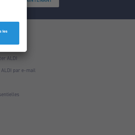
ce
ALDI
ter ALDI
 ALDI par e-mail
sentielles