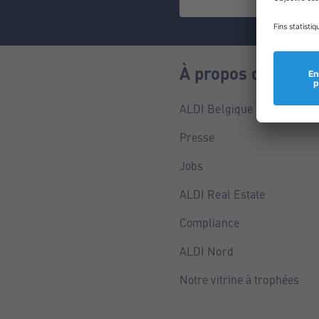
À propos de nous
ALDI Belgique
Presse
Jobs
ALDI Real Estate
Compliance
ALDI Nord
Notre vitrine à trophées