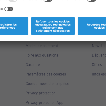
Informations
Servi
Magasins
Points 
Modes de paiement
Newslet
Foire aux questions
Dépliant
Garantie
Offres
Paramètres des cookies
Infos es
Coordonnées d'entreprise
Privacy protection
Privacy protection App