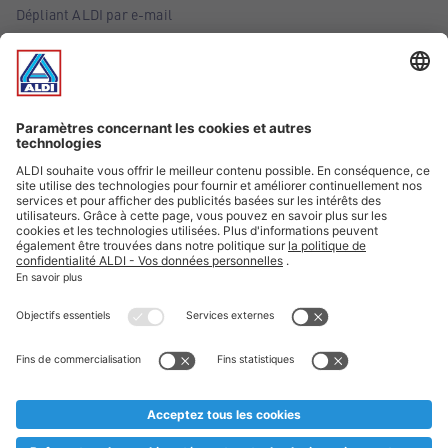
Dépliant ALDI par e-mail
Offres
Infos essentielles
Suivez ALDI Belgique
Textes marqués d'un astérisque et mentions légales
* Nous vendons ces articles temporairement et jusqu'à
épuisement des stocks. Nous comptons sur votre compréhension
au cas où, malgré le planning bien étudié, nous serions
prématurément en rupture de stock. Prix Recupel et TVA incl.
** Sur ce site, l’utilisation de la forme masculine a été adoptée