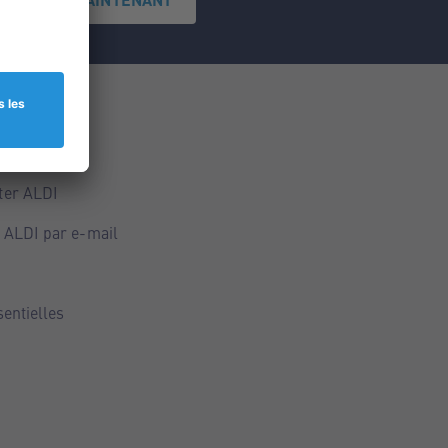
ce
ALDI
ter ALDI
 ALDI par e-mail
sentielles