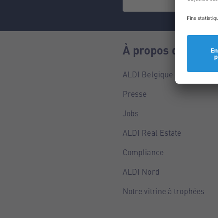
À propos de nous
ALDI Belgique
Presse
Jobs
ALDI Real Estate
Compliance
ALDI Nord
Notre vitrine à trophées