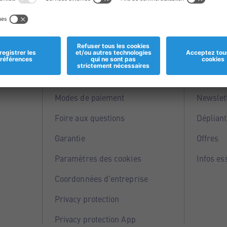
Informations
Servi
Magasins
Points 
Modes de paiement
Newslet
Foire aux questions
Dépliant
Garantie
Offres
Paramètres des cookies
Infos es
Coordonnées d'entreprise
Privacy protection
Privacy protection App