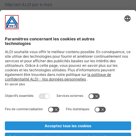
Dépliant ALDI par e-mail
Offres
Infos essentielles
Suivez ALDI Belgique
Textes marqués d'un astérisque et mentions légales
* Nous vendons ces articles temporairement et jusqu'à
épuisement des stocks. Nous comptons sur votre compréhension
au cas où, malgré le planning bien étudié, nous serions
prématurément en rupture de stock. Prix Recupel et TVA incl.
** Sur ce site, l’utilisation de la forme masculine a été adoptée