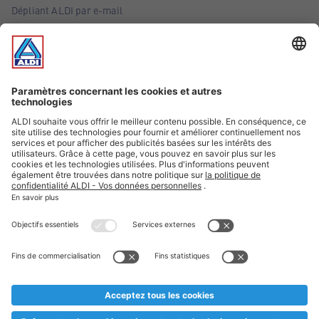
Dépliant ALDI par e-mail
Offres
Infos essentielles
Suivez ALDI Belgique
Textes marqués d'un astérisque et mentions légales
* Nous vendons ces articles temporairement et jusqu'à
épuisement des stocks. Nous comptons sur votre compréhension
au cas où, malgré le planning bien étudié, nous serions
prématurément en rupture de stock. Prix Recupel et TVA incl.
** Sur ce site, l’utilisation de la forme masculine a été adoptée