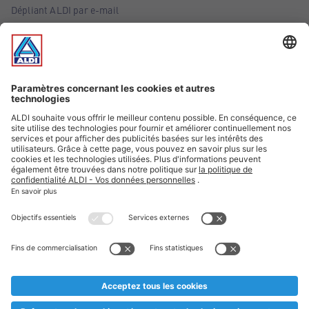
Dépliant ALDI par e-mail
Offres
Infos essentielles
Suivez ALDI Belgique
Textes marqués d'un astérisque et mentions légales
* Nous vendons ces articles temporairement et jusqu'à
épuisement des stocks. Nous comptons sur votre compréhension
au cas où, malgré le planning bien étudié, nous serions
prématurément en rupture de stock. Prix Recupel et TVA incl.
** Sur ce site, l’utilisation de la forme masculine a été adoptée