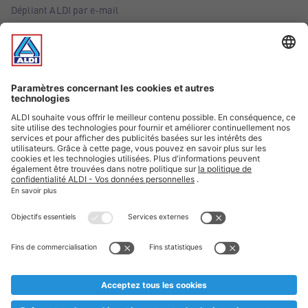
Dépliant ALDI par e-mail
Offres
Infos essentielles
Suivez ALDI Belgique
Textes marqués d'un astérisque et mentions légales
* Nous vendons ces articles temporairement et jusqu'à
épuisement des stocks. Nous comptons sur votre compréhension
au cas où, malgré le planning bien étudié, nous serions
prématurément en rupture de stock. Prix Recupel et TVA incl.
** Sur ce site, l’utilisation de la forme masculine a été adoptée