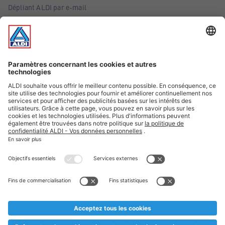
Dépliant ALDI par e-mail
Offres
Infos essentielles
Suivez ALDI Belgique
Textes marqués d'un astérisque et mentions légales
* Nous vendons ces articles temporairement et jusqu'à
épuisement des stocks. Nous comptons sur votre compréhension
au cas où, malgré le planning bien étudié, nous serions
prématurément en rupture de stock. Prix Recupel et TVA incl.
** Sur ce site, l’utilisation de la forme masculine a été adoptée