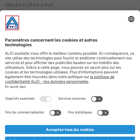
Dépliant ALDI par e-mail
Offres
Infos essentielles
Suivez ALDI Belgique
Textes marqués d'un astérisque et mentions légales
* Nous vendons ces articles temporairement et jusqu'à
épuisement des stocks. Nous comptons sur votre compréhension
au cas où, malgré le planning bien étudié, nous serions
prématurément en rupture de stock. Prix Recupel et TVA incl.
** Sur ce site, l’utilisation de la forme masculine a été adoptée