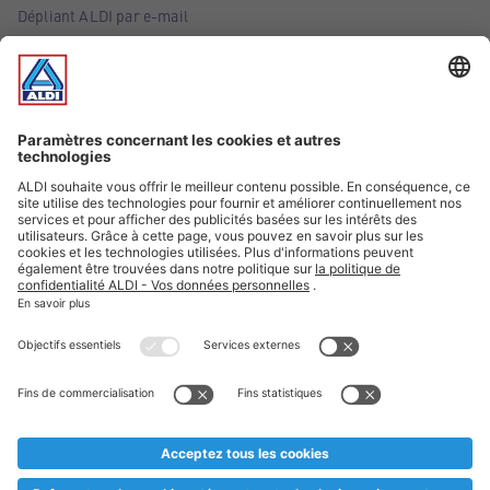
Dépliant ALDI par e-mail
Offres
Infos essentielles
Suivez ALDI Belgique
Textes marqués d'un astérisque et mentions légales
* Nous vendons ces articles temporairement et jusqu'à
épuisement des stocks. Nous comptons sur votre compréhension
au cas où, malgré le planning bien étudié, nous serions
prématurément en rupture de stock. Prix Recupel et TVA incl.
** Sur ce site, l’utilisation de la forme masculine a été adoptée