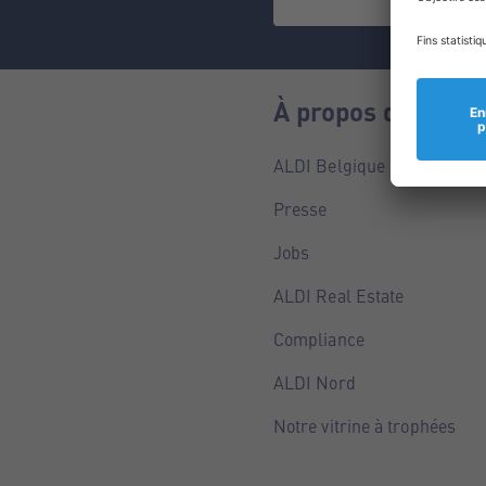
À propos de nous
ALDI Belgique
Presse
Jobs
ALDI Real Estate
Compliance
ALDI Nord
Notre vitrine à trophées