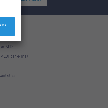
ce
ALDI
ter ALDI
 ALDI par e-mail
sentielles