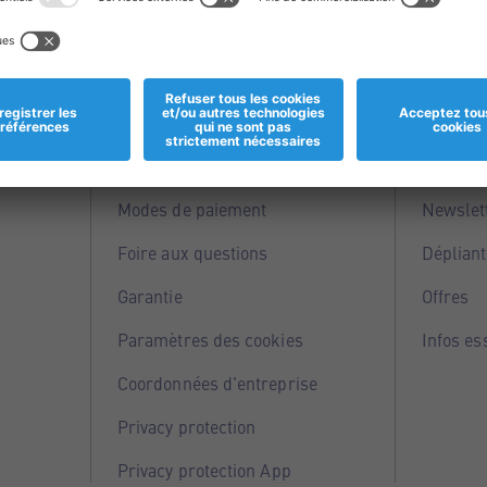
Informations
Servi
Magasins
Points 
Modes de paiement
Newslet
Foire aux questions
Dépliant
Garantie
Offres
Paramètres des cookies
Infos es
Coordonnées d'entreprise
Privacy protection
Privacy protection App