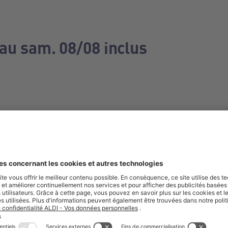
 au sam. 08/08 inclus
e manquez aucune de nos offres.
S