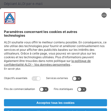
Dépliant ALDI par e-mail
Offres
Infos essentielles
Suivez ALDI Belgique
Textes marqués d'un astérisque et mentions légales
* Nous vendons ces articles temporairement et jusqu'à
épuisement des stocks. Nous comptons sur votre compréhension
au cas où, malgré le planning bien étudié, nous serions
prématurément en rupture de stock. Prix Recupel et TVA incl.
** Sur ce site, l’utilisation de la forme masculine a été adoptée