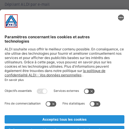
Dépliant ALDI par e-mail
Offres
Infos essentielles
Suivez ALDI Belgique
Textes marqués d'un astérisque et mentions légales
* Nous vendons ces articles temporairement et jusqu'à
épuisement des stocks. Nous comptons sur votre compréhension
au cas où, malgré le planning bien étudié, nous serions
prématurément en rupture de stock. Prix Recupel et TVA incl.
** Sur ce site, l’utilisation de la forme masculine a été adoptée