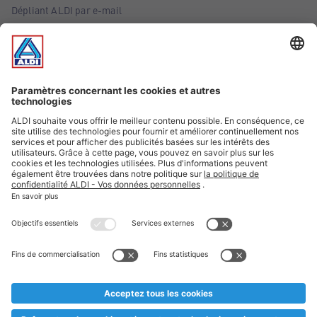
Dépliant ALDI par e-mail
Offres
Infos essentielles
Suivez ALDI Belgique
Textes marqués d'un astérisque et mentions légales
* Nous vendons ces articles temporairement et jusqu'à
épuisement des stocks. Nous comptons sur votre compréhension
au cas où, malgré le planning bien étudié, nous serions
prématurément en rupture de stock. Prix Recupel et TVA incl.
** Sur ce site, l’utilisation de la forme masculine a été adoptée