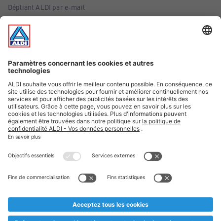
Dépliant ALDI par e-mail
Offres
Infos essentielles
Suivez ALDI Belgique
Textes marqués d'un astérisque et mentions légales
* Nous vendons ces articles temporairement et jusqu'à
épuisement des stocks. Nous comptons sur votre compréhension
au cas où, malgré le planning bien étudié, nous serions
prématurément en rupture de stock. Prix Recupel et TVA incl.
** Sur ce site, l’utilisation de la forme masculine a été adoptée