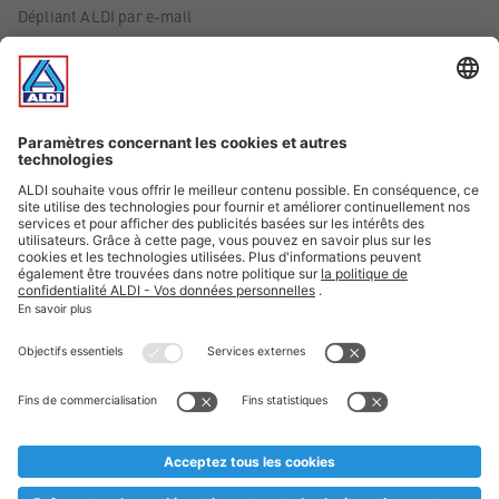
Dépliant ALDI par e-mail
Offres
Infos essentielles
Suivez ALDI Belgique
Textes marqués d'un astérisque et mentions légales
* Nous vendons ces articles temporairement et jusqu'à
épuisement des stocks. Nous comptons sur votre compréhension
au cas où, malgré le planning bien étudié, nous serions
prématurément en rupture de stock. Prix Recupel et TVA incl.
** Sur ce site, l’utilisation de la forme masculine a été adoptée