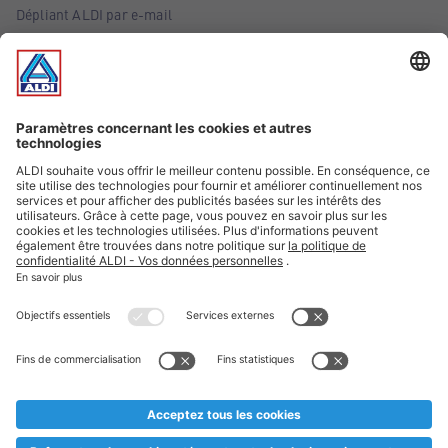
Dépliant ALDI par e-mail
Offres
Infos essentielles
Suivez ALDI Belgique
Textes marqués d'un astérisque et mentions légales
* Nous vendons ces articles temporairement et jusqu'à
épuisement des stocks. Nous comptons sur votre compréhension
au cas où, malgré le planning bien étudié, nous serions
prématurément en rupture de stock. Prix Recupel et TVA incl.
** Sur ce site, l’utilisation de la forme masculine a été adoptée