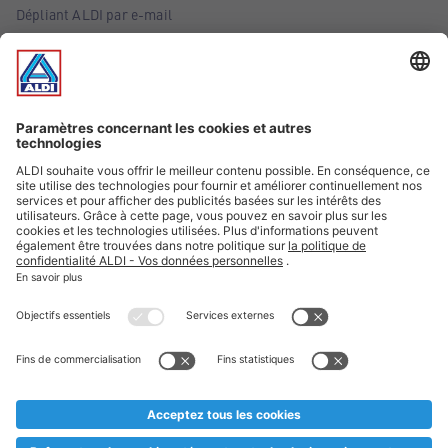
Dépliant ALDI par e-mail
Offres
Infos essentielles
Suivez ALDI Belgique
Textes marqués d'un astérisque et mentions légales
* Nous vendons ces articles temporairement et jusqu'à
épuisement des stocks. Nous comptons sur votre compréhension
au cas où, malgré le planning bien étudié, nous serions
prématurément en rupture de stock. Prix Recupel et TVA incl.
** Sur ce site, l’utilisation de la forme masculine a été adoptée