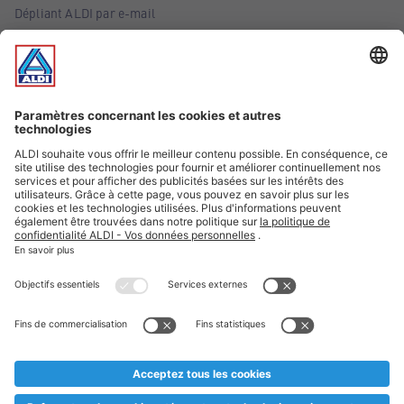
Dépliant ALDI par e-mail
Offres
Infos essentielles
Suivez ALDI Belgique
Textes marqués d'un astérisque et mentions légales
* Nous vendons ces articles temporairement et jusqu'à
épuisement des stocks. Nous comptons sur votre compréhension
au cas où, malgré le planning bien étudié, nous serions
prématurément en rupture de stock. Prix Recupel et TVA incl.
** Sur ce site, l’utilisation de la forme masculine a été adoptée