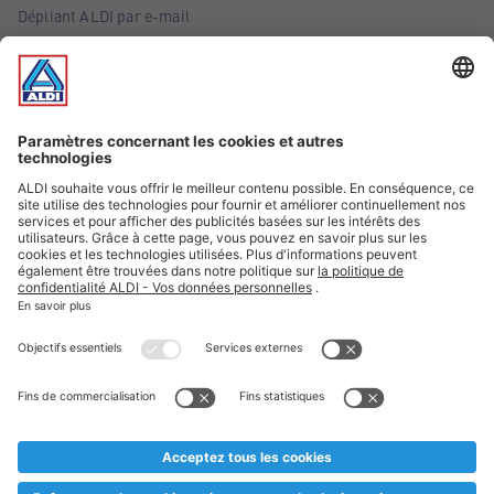
Dépliant ALDI par e-mail
Offres
Infos essentielles
Suivez ALDI Belgique
Textes marqués d'un astérisque et mentions légales
* Nous vendons ces articles temporairement et jusqu'à
épuisement des stocks. Nous comptons sur votre compréhension
au cas où, malgré le planning bien étudié, nous serions
prématurément en rupture de stock. Prix Recupel et TVA incl.
** Sur ce site, l’utilisation de la forme masculine a été adoptée