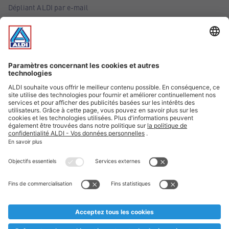
Dépliant ALDI par e-mail
Offres
Infos essentielles
Suivez ALDI Belgique
Textes marqués d'un astérisque et mentions légales
* Nous vendons ces articles temporairement et jusqu'à
épuisement des stocks. Nous comptons sur votre compréhension
au cas où, malgré le planning bien étudié, nous serions
prématurément en rupture de stock. Prix Recupel et TVA incl.
** Sur ce site, l’utilisation de la forme masculine a été adoptée