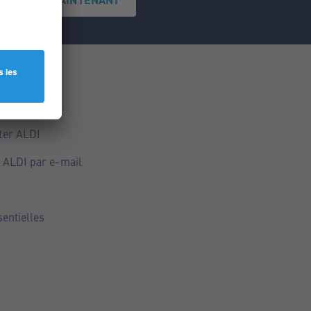
ce
ALDI
ter ALDI
 ALDI par e-mail
sentielles