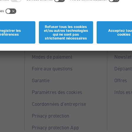
Informations
Servi
Magasins
Points 
Modes de paiement
Newslet
Foire aux questions
Dépliant
Garantie
Offres
Paramètres des cookies
Infos es
Coordonnées d'entreprise
Privacy protection
Privacy protection App