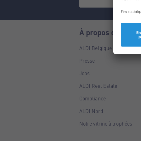
À propos de nous
ALDI Belgique
Presse
Jobs
ALDI Real Estate
Compliance
ALDI Nord
Notre vitrine à trophées