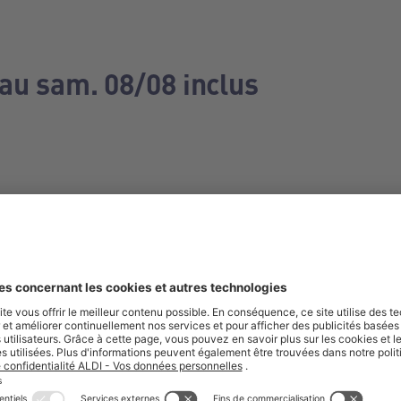
 au sam. 08/08 inclus
e manquez aucune de nos offres.
S