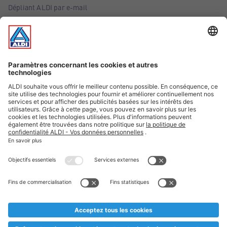
Dépliant ALDI par e-mail
Offres
Infos essentielles
Suivez ALDI Belgique
Textes marqués d'un astérisque et mentions légales
* Nous vendons ces articles temporairement et jusqu'à
épuisement des stocks. Nous comptons sur votre compréhension
au cas où, malgré le planning bien étudié, nous serions
prématurément en rupture de stock. Prix Recupel et TVA incl.
** Sur ce site, l’utilisation de la forme masculine a été adoptée