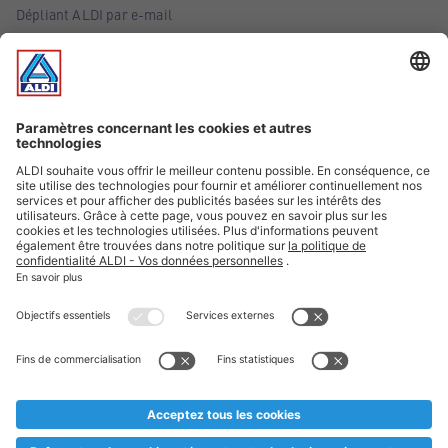
Dépliant ALDI par e-mail
Offres
Infos essentielles
Suivez ALDI Belgique
Textes marqués d'un astérisque et mentions légales
* Nous vendons ces articles temporairement et jusqu'à
épuisement des stocks. Nous comptons sur votre compréhension
au cas où, malgré le planning bien étudié, nous serions
prématurément en rupture de stock. Prix Recupel et TVA incl.
** Sur ce site, l’utilisation de la forme masculine a été adoptée