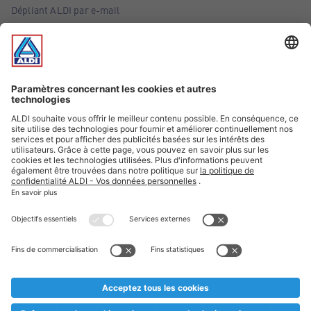
Dépliant ALDI par e-mail
Offres
Infos essentielles
Suivez ALDI Belgique
Textes marqués d'un astérisque et mentions légales
* Nous vendons ces articles temporairement et jusqu'à
épuisement des stocks. Nous comptons sur votre compréhension
au cas où, malgré le planning bien étudié, nous serions
prématurément en rupture de stock. Prix Recupel et TVA incl.
** Sur ce site, l’utilisation de la forme masculine a été adoptée