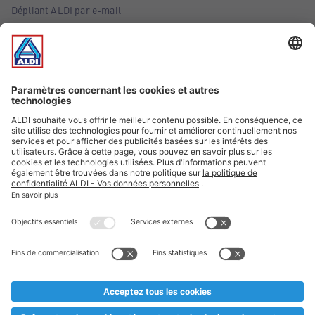
Dépliant ALDI par e-mail
Offres
Infos essentielles
Suivez ALDI Belgique
Textes marqués d'un astérisque et mentions légales
* Nous vendons ces articles temporairement et jusqu'à
épuisement des stocks. Nous comptons sur votre compréhension
au cas où, malgré le planning bien étudié, nous serions
prématurément en rupture de stock. Prix Recupel et TVA incl.
** Sur ce site, l’utilisation de la forme masculine a été adoptée