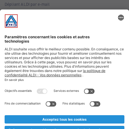
Dépliant ALDI par e-mail
Offres
Infos essentielles
Suivez ALDI Belgique
Textes marqués d'un astérisque et mentions légales
* Nous vendons ces articles temporairement et jusqu'à
épuisement des stocks. Nous comptons sur votre compréhension
au cas où, malgré le planning bien étudié, nous serions
prématurément en rupture de stock. Prix Recupel et TVA incl.
** Sur ce site, l’utilisation de la forme masculine a été adoptée