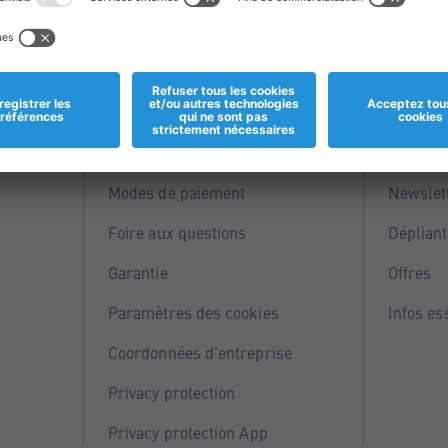
Informations
Servi
Magasins
Points 
Modes de paiement
Newslet
Foire aux questions
Dépliant
Garantie
Offres
Paramètres des cookies
Infos es
Coordonnées d'entreprise
Privacy protection
Privacy protection App