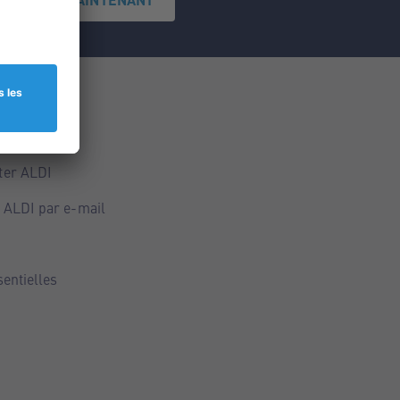
ce
ALDI
ter ALDI
 ALDI par e-mail
sentielles