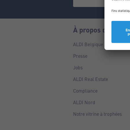
À propos de nous
ALDI Belgique
Presse
Jobs
ALDI Real Estate
Compliance
ALDI Nord
Notre vitrine à trophées