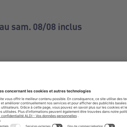
 au sam. 08/08 inclus
e manquez aucune de nos offres.
S